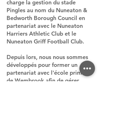
charge la gestion du stade
Pingles au nom du Nuneaton &
Bedworth Borough Council en
partenariat avec le Nuneaton
Harriers Athletic Club et le
Nuneaton Griff Football Club.
Depuis lors, nous nous sommes
développés pour former un
partenariat avec l'école primaire
de Wembrook afin de gérer
l'utilisation communautaire des
installations du terrain de sport
3G.
Organisation à but non lucratif, Nuneaton
Harriers Community Association Ltd est
supervisée par un conseil d'administration
bénévole.